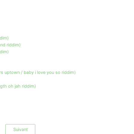
ddim)
nd riddim)
ddim)
s uptown / baby i love you so riddim)
gth oh jah riddim)
Suivant