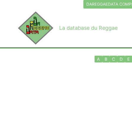
Aller
DAREGGAEDATA COMPL
au
contenu
La database du Reggae
A
B
C
D
E