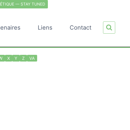
ÉTIQUE — STAY TUNED
tenaires
Liens
Contact
W
X
Y
Z
VA