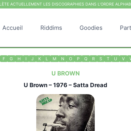
ÈTE ACTUELLEMENT LES DISCOGRAPHIES DANS L'ORDRE ALPHAB
Accueil
Riddims
Goodies
Par
F
G
H
I
J
K
L
M
N
O
P
Q
R
S
T
U
V
U BROWN
U Brown
– 1976 – Satta Dread