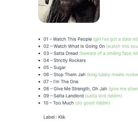
01 – Watch This People
(girl i’ve got a date ri
02 – Watch What Is Going On
(watch this sou
03 – Satta Dread
(beware of a smiling face ri
04 – Strictly Rockers
05 – Sugar
06 – Stop Them Jah
(king tubby meets rocker
07 – I’m The One
08 – Give Me Strength, Oh Jah
(give me stren
09 – Satta Landlord
(satta lord riddim)
10 – Too Much
(do good riddim)
Label : Klik