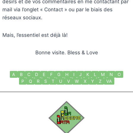
désirs et de vos commentaires en me contactant par
mail via l’onglet « Contact » ou par le biais des
réseaux sociaux.
Mais, l’essentiel est déjà là!
Bonne visite. Bless & Love
A
B
C
D
E
F
G
H
I
J
K
L
M
N
O
P
Q
R
S
T
U
V
W
X
Y
Z
VA