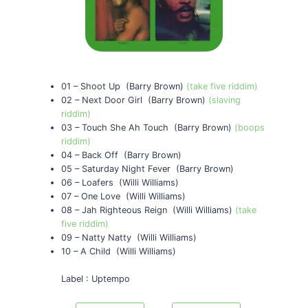
01 – Shoot Up (Barry Brown)
(take five riddim)
02 – Next Door Girl (Barry Brown)
(slaving
riddim)
03 – Touch She Ah Touch (Barry Brown)
(boops
riddim)
04 – Back Off (Barry Brown)
05 – Saturday Night Fever (Barry Brown)
06 – Loafers (Willi Williams)
07 – One Love (Willi Williams)
08 – Jah Righteous Reign (Willi Williams)
(take
five riddim)
09 – Natty Natty (Willi Williams)
10 – A Child (Willi Williams)
Label : Uptempo