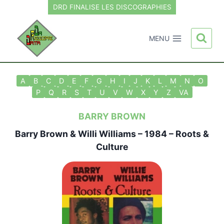
Aller
DRD FINALISE LES DISCOGRAPHIES
au
contenu
MENU
A
B
C
D
E
F
G
H
I
J
K
L
M
N
O
P
Q
R
S
T
U
V
W
X
Y
Z
VA
BARRY BROWN
Barry Brown
& Willi Williams – 1984 – Roots &
Culture