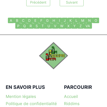
Précédent
Suivant
A
B
C
D
E
F
G
H
I
J
K
L
M
N
O
P
Q
R
S
T
U
V
W
X
Y
Z
VA
EN SAVOIR PLUS
PARCOURIR
Mention légales
Accueil
Politique de confidentialité
Riddims