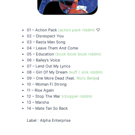
01 – Action Pack
(action pack riddim)
♡
02 – Disrespect You
03 – Rasta Man Song
04 – Leave Them And Come
05 – Education
(book book book riddim)
06 – Bailey’s Voice
07 – Lend Out My Lyrics
08 – Girl Of My Dream
(kuff / sick riddim)
09 – One More Dead (feat.
Risto Benjie
)
10 – Woman Fi Strong
11 – Rise Again
12 – Stop The War
(chopper riddim)
13 – Marsha
14 – Mate Tan So Back
Label : Alpha Enterprise