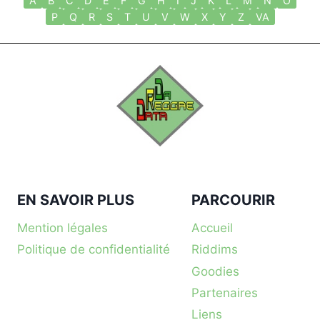
A
B
C
D
E
F
G
H
I
J
K
L
M
N
O
P
Q
R
S
T
U
V
W
X
Y
Z
VA
EN SAVOIR PLUS
PARCOURIR
Mention légales
Accueil
Politique de confidentialité
Riddims
Goodies
Partenaires
Liens