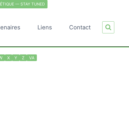
ÉTIQUE — STAY TUNED
tenaires
Liens
Contact
W
X
Y
Z
VA