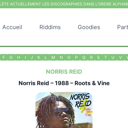
ÈTE ACTUELLEMENT LES DISCOGRAPHIES DANS L'ORDRE ALPHAB
Accueil
Riddims
Goodies
Par
F
G
H
I
J
K
L
M
N
O
P
Q
R
S
T
U
V
NORRIS REID
Norris Reid
– 1988 – Roots & Vine