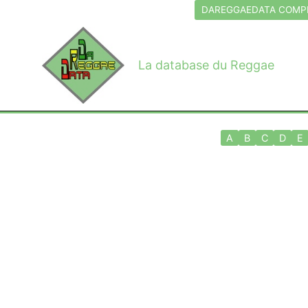
Aller
DAREGGAEDATA COMPL
au
contenu
La database du Reggae
A
B
C
D
E