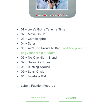
01 – Love’s Gotta Take It’s Time
02 – Move On Up
03 – Catastrophe
04 – Safer
05 – Ain’t Too Proud To Beg
(ain’t too proud to
beg / modern girl riddim)
06 – No One Night Stand
07 – Gwan Go Spree
08 – Running Around
09 – Sensi Crisis
10 – Sunshine Girl
Label : Fashion Records
Précédent
Suivant