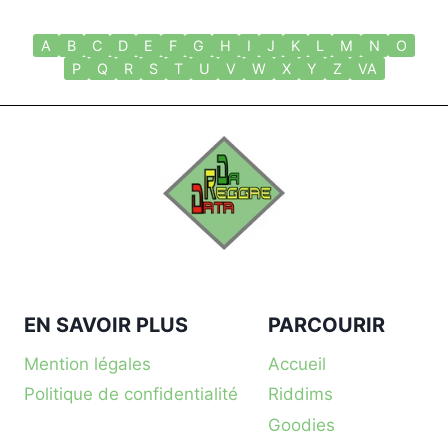
A
B
C
D
E
F
G
H
I
J
K
L
M
N
O
P
Q
R
S
T
U
V
W
X
Y
Z
VA
EN SAVOIR PLUS
PARCOURIR
Mention légales
Accueil
Politique de confidentialité
Riddims
Goodies