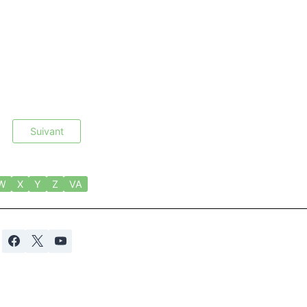
Suivant
W
X
Y
Z
VA