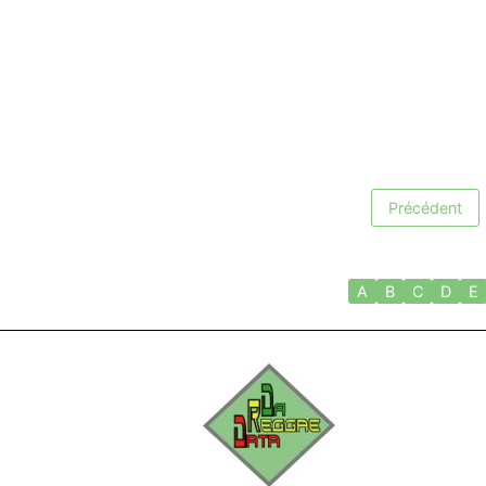
Précédent
A
B
C
D
E