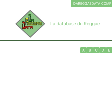
Aller
DAREGGAEDATA COMPL
au
contenu
La database du Reggae
A
B
C
D
E