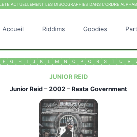
ÈTE ACTUELLEMENT LES DISCOGRAPHIES DANS L'ORDRE ALPHAB
Accueil
Riddims
Goodies
Par
F
G
H
I
J
K
L
M
N
O
P
Q
R
S
T
U
V
JUNIOR REID
Junior Reid
– 2002 – Rasta Government