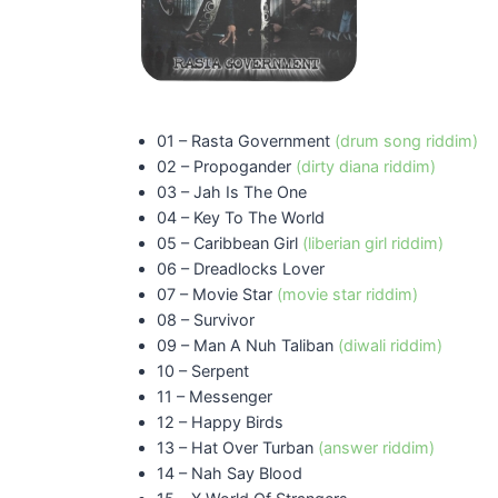
01 – Rasta Government
(drum song riddim)
02 – Propogander
(dirty diana riddim)
03 – Jah Is The One
04 – Key To The World
05 – Caribbean Girl
(liberian girl riddim)
06 – Dreadlocks Lover
07 – Movie Star
(movie star riddim)
08 – Survivor
09 – Man A Nuh Taliban
(diwali riddim)
10 – Serpent
11 – Messenger
12 – Happy Birds
13 – Hat Over Turban
(answer riddim)
14 – Nah Say Blood