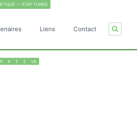
ÉTIQUE — STAY TUNED
tenaires
Liens
Contact
W
X
Y
Z
VA