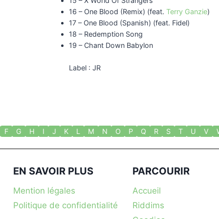
15 – X World Of Strangers
16 – One Blood (Remix) (feat.
Terry Ganzie
)
17 – One Blood (Spanish) (feat. Fidel)
18 – Redemption Song
19 – Chant Down Babylon
Label : JR
F
G
H
I
J
K
L
M
N
O
P
Q
R
S
T
U
V
EN SAVOIR PLUS
PARCOURIR
Mention légales
Accueil
Politique de confidentialité
Riddims