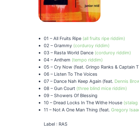
01 – All Fruits Ripe
(all fruits ripe riddim)
02 – Grammy
(corduroy riddim)
03 – Rasta World Dance
(corduroy riddim)
04 – Anthem
(tempo riddim)
05 – Cry Now (feat. Gringo Ranks & Captain 
06 – Listen To The Voices
07 – Dance Nah Keep Again (feat.
Dennis Bro
08 – Gun Court
(three blind mice riddim)
09 – Showers Of Blessing
10 – Dread Locks In The Withe House
(stalag
11 – Not A One Man Thing (feat.
Gregory Isaa
Label : RAS