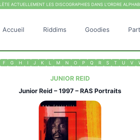
ÈTE ACTUELLEMENT LES DISCOGRAPHIES DANS L'ORDRE ALPHAB
Accueil
Riddims
Goodies
Par
F
G
H
I
J
K
L
M
N
O
P
Q
R
S
T
U
V
JUNIOR REID
Junior Reid
– 1997 – RAS Portraits