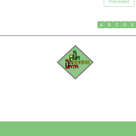
Précédent
A
B
C
D
E