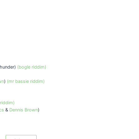
Thunder)
(bogle riddim)
wn
)
(mr bassie riddim)
 riddim)
cs
&
Dennis Brown
)