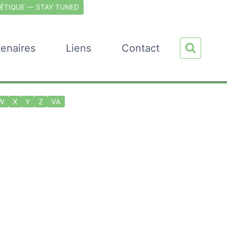
ÉTIQUE — STAY TUNED
tenaires
Liens
Contact
W
X
Y
Z
VA