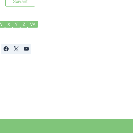
Suivant
W
X
Y
Z
VA