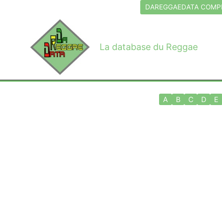
Aller
DAREGGAEDATA COMPL
au
contenu
La database du Reggae
A
B
C
D
E