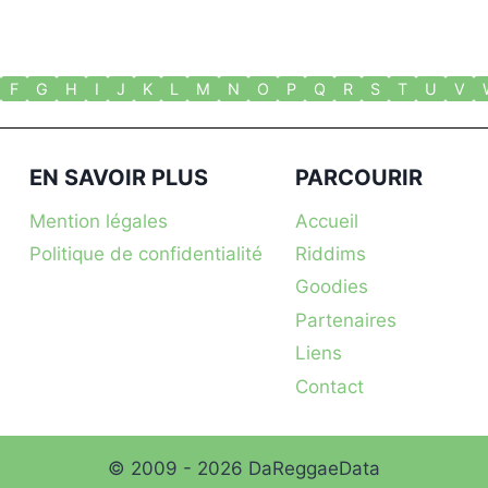
F
G
H
I
J
K
L
M
N
O
P
Q
R
S
T
U
V
EN SAVOIR PLUS
PARCOURIR
Mention légales
Accueil
Politique de confidentialité
Riddims
Goodies
Partenaires
Liens
Contact
© 2009 - 2026 DaReggaeData