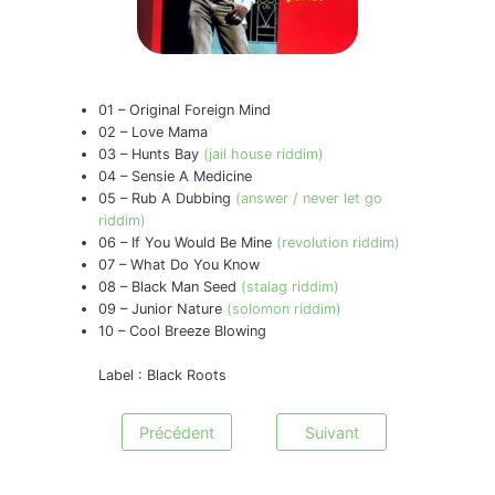
01 – Original Foreign Mind
02 – Love Mama
03 – Hunts Bay
(jail house riddim)
04 – Sensie A Medicine
05 – Rub A Dubbing
(answer / never let go
riddim)
06 – If You Would Be Mine
(revolution riddim)
07 – What Do You Know
08 – Black Man Seed
(stalag riddim)
09 – Junior Nature
(solomon riddim)
10 – Cool Breeze Blowing
Label : Black Roots
Précédent
Suivant