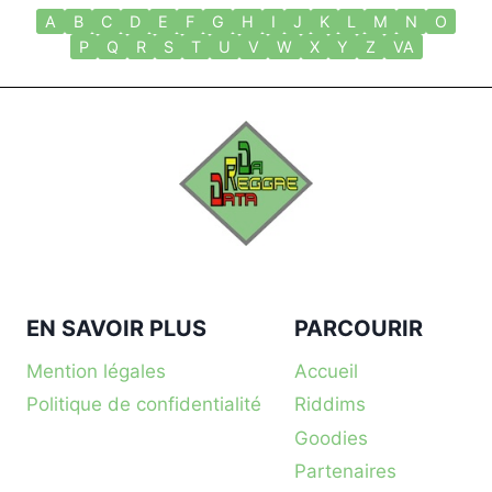
A
B
C
D
E
F
G
H
I
J
K
L
M
N
O
P
Q
R
S
T
U
V
W
X
Y
Z
VA
EN SAVOIR PLUS
PARCOURIR
Mention légales
Accueil
Politique de confidentialité
Riddims
Goodies
Partenaires