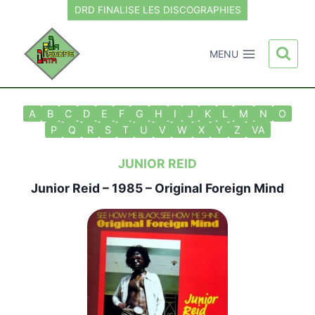
Aller
DRD FINALISE LES DISCOGRAPHIES
au
contenu
MENU
A
B
C
D
E
F
G
H
I
J
K
L
M
N
O
P
Q
R
S
T
U
V
W
X
Y
Z
VA
JUNIOR REID
Junior Reid
– 1985 – Original Foreign Mind