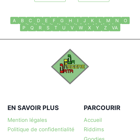
A
B
C
D
E
F
G
H
I
J
K
L
M
N
O
P
Q
R
S
T
U
V
W
X
Y
Z
VA
EN SAVOIR PLUS
PARCOURIR
Mention légales
Accueil
Politique de confidentialité
Riddims
Goodies