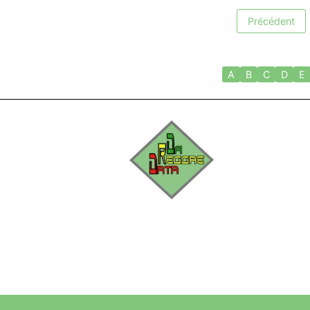
Précédent
A
B
C
D
E