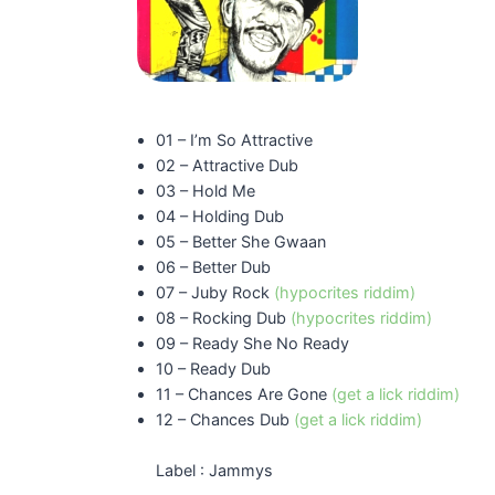
01 – I’m So Attractive
02 – Attractive Dub
03 – Hold Me
04 – Holding Dub
05 – Better She Gwaan
06 – Better Dub
07 – Juby Rock
(hypocrites riddim)
08 – Rocking Dub
(hypocrites riddim)
09 – Ready She No Ready
10 – Ready Dub
11 – Chances Are Gone
(get a lick riddim)
12 – Chances Dub
(get a lick riddim)
Label : Jammys