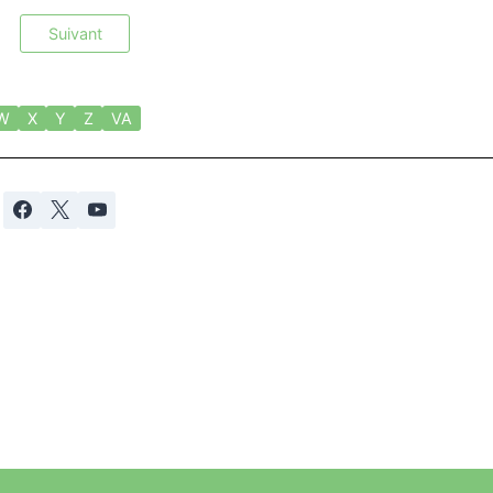
Suivant
W
X
Y
Z
VA