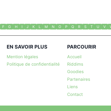
F
G
H
I
J
K
L
M
N
O
P
Q
R
S
T
U
V
EN SAVOIR PLUS
PARCOURIR
Mention légales
Accueil
Politique de confidentialité
Riddims
Goodies
Partenaires
Liens
Contact