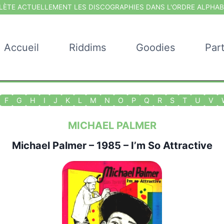
ÈTE ACTUELLEMENT LES DISCOGRAPHIES DANS L'ORDRE ALPHAB
Accueil
Riddims
Goodies
Par
F
G
H
I
J
K
L
M
N
O
P
Q
R
S
T
U
V
MICHAEL PALMER
Michael Palmer
– 1985 – I’m So Attractive