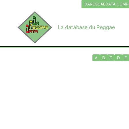
Aller
DAREGGAEDATA COMPL
au
contenu
La database du Reggae
A
B
C
D
E