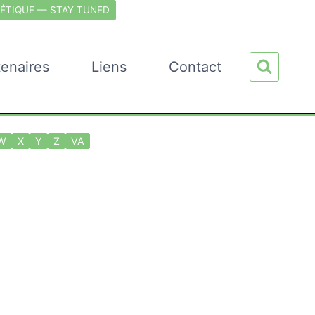
ÉTIQUE — STAY TUNED
tenaires
Liens
Contact
W
X
Y
Z
VA