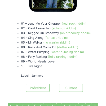
01 – Lend Me Your Chopper
(real rock riddim)
02 – Can’t Leave Jah
(solomon riddim)
03 – Reggae On Broadway
(on broadway riddim)
04 – Sing Along
(far east riddim)
05 – Mr Walker
(no warrior riddim)
06 – Rock And Come On
(drifter riddim)
07 – Water Pumping
(water pumping riddim)
08 – Folly Ranking
(folly ranking riddim)
09 – World Needs Love
10 – Live Right
Label : Jammys
Précédent
Suivant
A
B
C
D
E
F
G
H
I
J
K
L
M
N
O