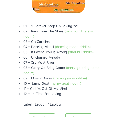
01 – I’ll Forever Keep On Loving You
02 – Rain From The Skies
(rain from the sky
riddim)
03 – Oh Carolina
04 – Dancing Mood
(dancing mood riddim)
05 – If Loving You Is Wrong
(should i riddim)
06 – Unchained Melody
07 – Cry Me A River
08 – Carry Go Bring Come
(carry go bring come
riddim)
09 – Moving Away
(moving away riddim)
10 – Nanny Goat
(nanny goat riddim)
11 – Girl I’m Out Of My Mind
12 – It’s Time For Loving
Label : Lagoon / Esoldun