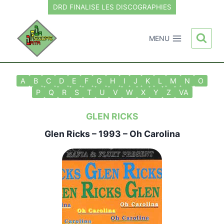
Aller
DRD FINALISE LES DISCOGRAPHIES
au
contenu
MENU
A
B
C
D
E
F
G
H
I
J
K
L
M
N
O
P
Q
R
S
T
U
V
W
X
Y
Z
VA
GLEN RICKS
Glen Ricks
– 1993 – Oh Carolina