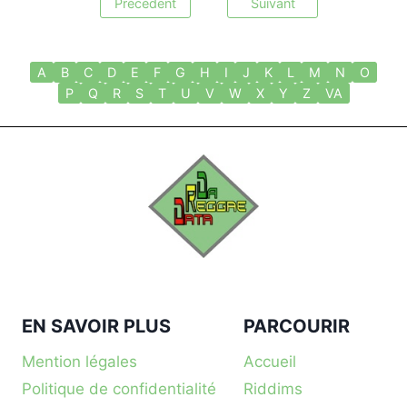
Précédent
Suivant
A
B
C
D
E
F
G
H
I
J
K
L
M
N
O
P
Q
R
S
T
U
V
W
X
Y
Z
VA
EN SAVOIR PLUS
PARCOURIR
Mention légales
Accueil
Politique de confidentialité
Riddims