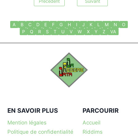
Précédent
Suivant
A
B
C
D
E
F
G
H
I
J
K
L
M
N
O
P
Q
R
S
T
U
V
W
X
Y
Z
VA
EN SAVOIR PLUS
PARCOURIR
Mention légales
Accueil
Politique de confidentialité
Riddims