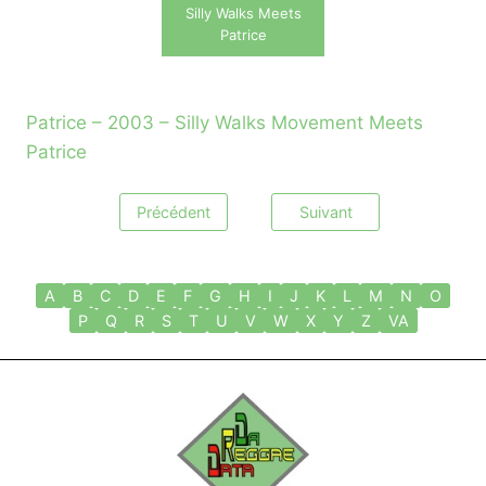
Silly Walks Meets
Patrice
Patrice – 2003 – Silly Walks Movement Meets
Patrice
Précédent
Suivant
A
B
C
D
E
F
G
H
I
J
K
L
M
N
O
P
Q
R
S
T
U
V
W
X
Y
Z
VA