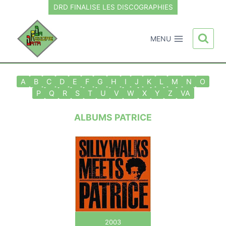
Aller
DRD FINALISE LES DISCOGRAPHIES
au
contenu
MENU
A
B
C
D
E
F
G
H
I
J
K
L
M
N
O
P
Q
R
S
T
U
V
W
X
Y
Z
VA
ALBUMS PATRICE
2003