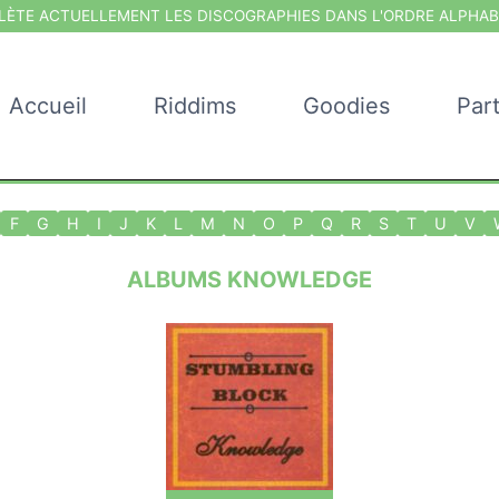
ÈTE ACTUELLEMENT LES DISCOGRAPHIES DANS L'ORDRE ALPHAB
Accueil
Riddims
Goodies
Par
F
G
H
I
J
K
L
M
N
O
P
Q
R
S
T
U
V
ALBUMS KNOWLEDGE