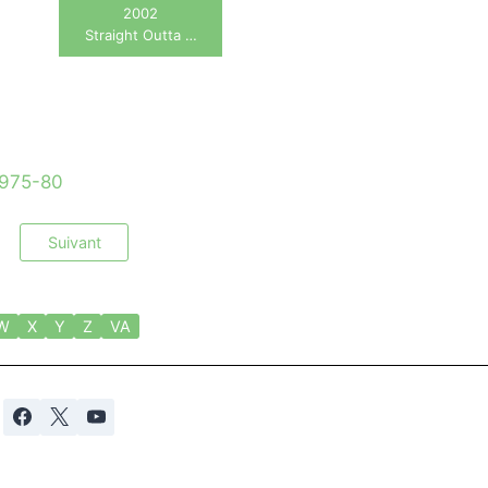
2002
Straight Outta …
1975-80
Suivant
W
X
Y
Z
VA