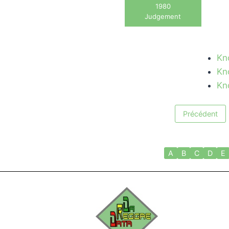
1980
Judgement
Kn
Kn
Kn
Précédent
A
B
C
D
E