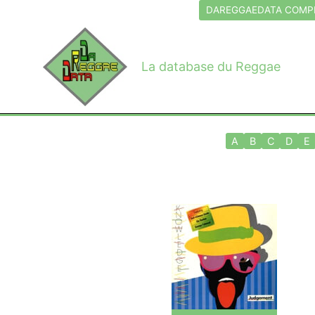
Aller
DAREGGAEDATA COMPL
au
contenu
La database du Reggae
A
B
C
D
E