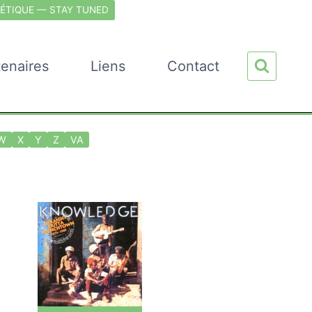
ÉTIQUE — STAY TUNED
tenaires
Liens
Contact
W
X
Y
Z
VA