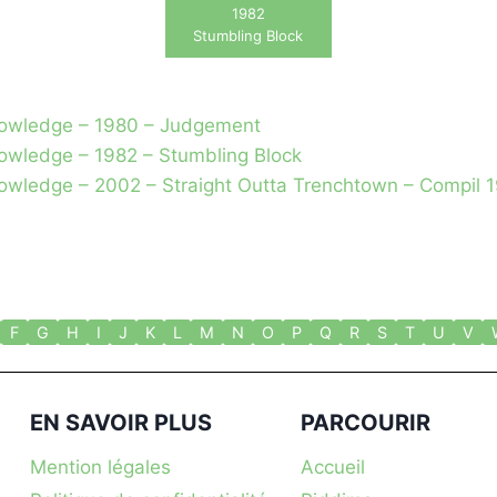
1982
Stumbling Block
owledge – 1980 – Judgement
owledge – 1982 – Stumbling Block
owledge – 2002 – Straight Outta Trenchtown – Compil 
F
G
H
I
J
K
L
M
N
O
P
Q
R
S
T
U
V
EN SAVOIR PLUS
PARCOURIR
Mention légales
Accueil