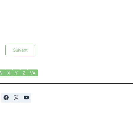
Suivant
W
X
Y
Z
VA