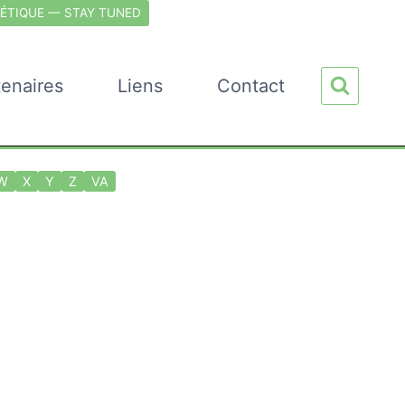
ÉTIQUE — STAY TUNED
tenaires
Liens
Contact
W
X
Y
Z
VA