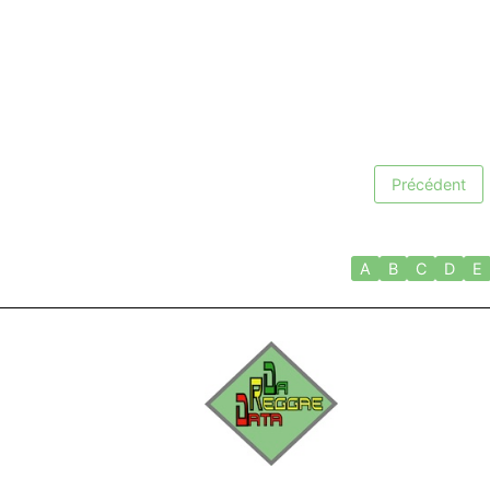
Précédent
A
B
C
D
E