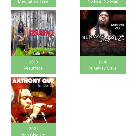
Meditation Time
No Fear No Man
2018
2018
Resurface
Runaway Slave
2021
Nah Give Up