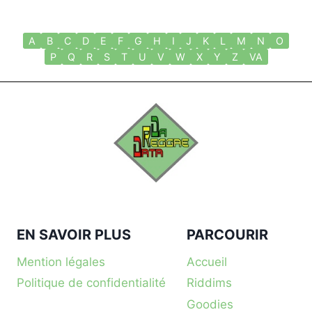
A
B
C
D
E
F
G
H
I
J
K
L
M
N
O
P
Q
R
S
T
U
V
W
X
Y
Z
VA
EN SAVOIR PLUS
PARCOURIR
Mention légales
Accueil
Politique de confidentialité
Riddims
Goodies