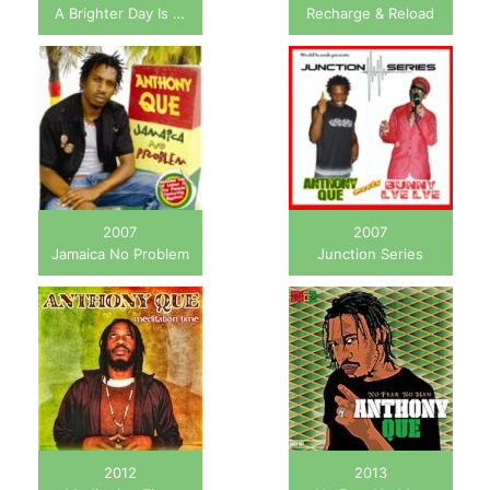
A Brighter Day Is …
Recharge & Reload
2007
2007
Jamaica No Problem
Junction Series
2012
2013